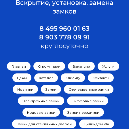
Вскрытие, установка, замена
замков
8 495 960 01 63
8 903 778 09 91
круглосуточно
Главная
О компнаии
Вакансии
Услуги
Цены
Каталог
Клиенту
Контакты
Новинки
Замки
Отечественные замки
Электронные замки
Цифровые замки
Кодовые замки
Замки невидимки
Замки для стеклянных дверей
Цилиндры VIP