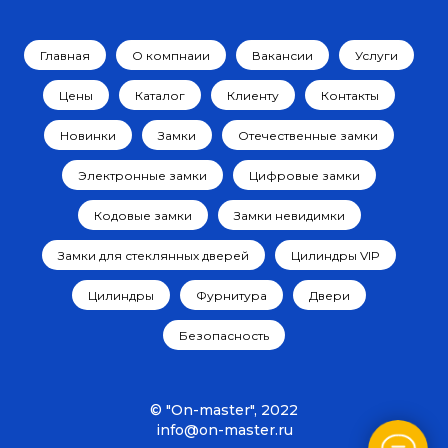
Главная
О компнаии
Вакансии
Услуги
Цены
Каталог
Клиенту
Контакты
Новинки
Замки
Отечественные замки
Электронные замки
Цифровые замки
Кодовые замки
Замки невидимки
Замки для стеклянных дверей
Цилиндры VIP
Цилиндры
Фурнитура
Двери
Безопасность
© "On-master", 2022
info@on-master.ru