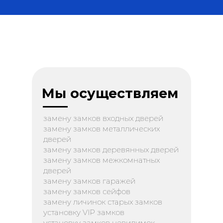
Мы осуществляем
замену замков входных дверей
замену замков металлических
дверей
замену замков деревянных дверей
замену замков межкомнатных
дверей
замену замков гаражей
замену замков сейфов
замену личинок старых замков
установку VIP замков
установку замков невидимок